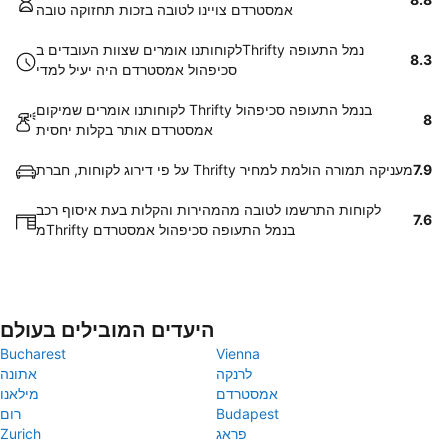
אמסטרדם צויינו לטובה בזכות תחזוקה טובה
לקוחותנו אומרים שצוות העובדים בThrifty נמל התעופה
8.3
סכיפהול אמסטרדם היה יעיל למדי
לקוחותנו אומרים שמיקום Thrifty בנמל התעופה סכיפהול
8
אמסטרדם אותר בקלות יחסית
7.9
על פי דירוג לקוחות, חברת Thrifty מעניקה תמורה הולמת למחיר
לקוחות התרשמו לטובה מהמהירות והקלות בעת איסוף רכב
7.6
מThrifty בנמל התעופה סכיפהול אמסטרדם
היעדים המובילים בעולם
Bucharest
Vienna
לרנקה
אתונה
אמסטרדם
מילאנו
Budapest
רום
פראג
Zurich