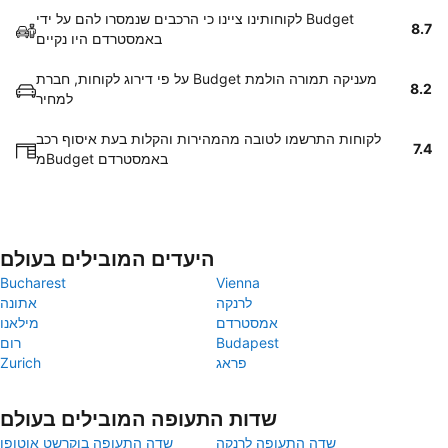
לקוחותינו ציינו כי הרכבים שנמסרו להם על ידי Budget
8.7
באמסטרדם היו נקיים
על פי דירוג לקוחות, חברת Budget מעניקה תמורה הולמת
8.2
למחיר
לקוחות התרשמו לטובה מהמהירות והקלות בעת איסוף רכב
7.4
מBudget באמסטרדם
היעדים המובילים בעולם
Bucharest
Vienna
לרנקה
אתונה
אמסטרדם
מילאנו
Budapest
רום
פראג
Zurich
שדות התעופה המובילים בעולם
שדה התעופה לרנקה
שדה התעופה בוקרשט אוטופן