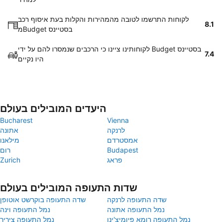
לקוחות התרשמו לטובה מהמהירות והקלות בעת איסוף רכב
8.1
מBudget בסטיינס
לקוחותינו ציינו כי הרכבים שנמסרו להם על ידי Budget בסטיינס
7.4
היו נקיים
היעדים המובילים בעולם
Bucharest
Vienna
לרנקה
אתונה
אמסטרדם
מילאנו
Budapest
רום
פראג
Zurich
שדות התעופה המובילים בעולם
שדה התעופה לרנקה
שדה התעופה בוקרשט אוטופן
נמל התעופה אתונה
נמל התעופה וינה
נמל התעופה רומא פיומיצ'ינו
נמל התעופה ציריך