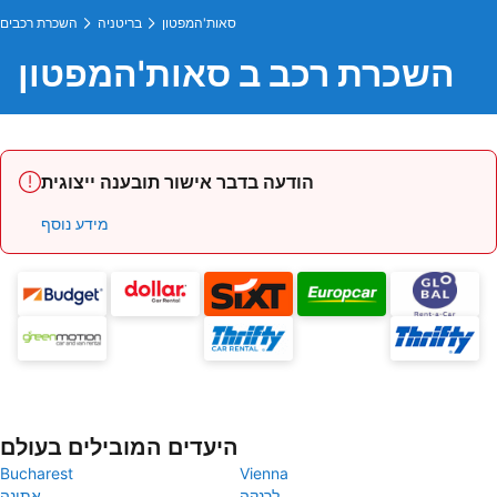
סאות'המפטון
בריטניה
השכרת רכבים
השכרת רכב ב סאות'המפטון
הודעה בדבר אישור תובענה ייצוגית
מידע נוסף
היעדים המובילים בעולם
Bucharest
Vienna
לרנקה
אתונה