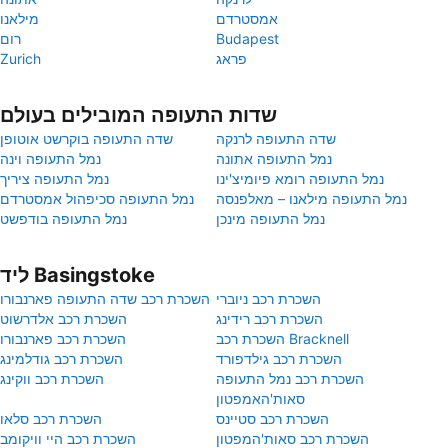
אמסטרדם
מילאנו
Budapest
רום
פראג
Zurich
שדות התעופה המובילים בעולם
שדה התעופה לרנקה
שדה התעופה בוקרשט אוטופן
נמל התעופה אתונה
נמל התעופה וינה
נמל התעופה רומא פיומיצ'ינו
נמל התעופה ציריך
נמל התעופה מילאנו – מאלפנסה
נמל התעופה סכיפהול אמסטרדם
נמל התעופה מינכן
נמל התעופה בודפשט
ליד Basingstoke
השכרת רכב ניוברי
השכרת רכב שדה התעופה פארנבורו
השכרת רכב רידינג
השכרת רכב אלדרשוט
השכרת רכב Bracknell
השכרת רכב פארנבורו
השכרת רכב גילדפורד
השכרת רכב גודלמינג
השכרת רכב נמל התעופה
השכרת רכב ווקינג
סאות'האמפטון
השכרת רכב סטיינס
השכרת רכב סלאו
השכרת רכב סאות'המפטון
השכרת רכב היי וויקומב