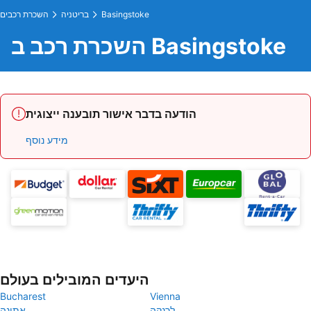
Basingstoke
בריטניה
השכרת רכבים
השכרת רכב ב Basingstoke
הודעה בדבר אישור תובענה ייצוגית
מידע נוסף
היעדים המובילים בעולם
Bucharest
Vienna
לרנקה
אתונה