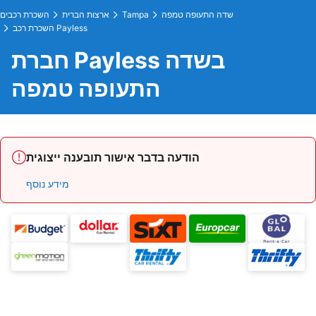
שדה התעופה טמפה
Tampa
ארצות הברית
השכרת רכבים
השכרת רכב Payless
חברת Payless בשדה
התעופה טמפה
הודעה בדבר אישור תובענה ייצוגית
מידע נוסף