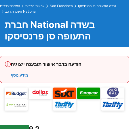
שדה התעופה סן פרנסיסקו
San Francisco
ארצות הברית
השכרת רכבים
השכרת רכב National
חברת National בשדה
התעופה סן פרנסיסקו
הודעה בדבר אישור תובענה ייצוגית
מידע נוסף
9.2