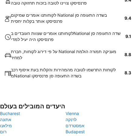
פרנסיסקו צויינו לטובה בזכות תחזוקה טובה
לקוחותנו אומרים שמיקום National בשדה התעופה סן
9.4
פרנסיסקו אותר בקלות יחסית
לקוחותנו אומרים שצוות העובדים בNational שדה התעופה סן
9.1
פרנסיסקו היה יעיל למדי
על פי דירוג לקוחות, חברת National מעניקה תמורה הולמת
8.8
למחיר
לקוחות התרשמו לטובה מהמהירות והקלות בעת איסוף רכב
8.3
מNational בשדה התעופה סן פרנסיסקו
היעדים המובילים בעולם
Bucharest
Vienna
לרנקה
אתונה
אמסטרדם
מילאנו
Budapest
רום