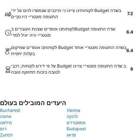
לקוחותינו ציינו כי הרכבים שנמסרו להם על ידי Budget בשדה
7.2
התעופה מונטריי היו נקיים
לקוחותנו אומרים שצוות העובדים בBudget שדה התעופה
6.4
מונטריי היה יעיל למדי
לקוחותנו אומרים שמיקום Budget בשדה התעופה מונטריי אותר
6.4
בקלות יחסית
על פי דירוג לקוחות, רכבי Budget ב שדה התעופה מונטריי צויינו
6
לטובה בזכות תחזוקה טובה
היעדים המובילים בעולם
Bucharest
Vienna
לרנקה
אתונה
אמסטרדם
מילאנו
Budapest
רום
פראג
Zurich