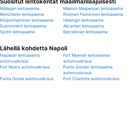
Suositut lentokentät maailmanlaajuisesti
Málagan lentoasema
Milanon Malpensan lentoasema
Münchenin lentoasema
Rooman Fiumicinon lentoasema
Kööpenhaminan lentoasema
Helsingin lentoasema
Dubrovnikin lentoasema
Alicanten lentoasema
Splitin lentoasema
Barcelonan lentoasema
Lähellä kohdetta Napoli
Naplesin lentoasema
Fort Myersin lentoasema
autonvuokraus
autonvuokraus
Fort Myers autonvuokraus
Punta Gordan lentoasema
autonvuokraus
Punta Gorda autonvuokraus
Port Charlotte autonvuokraus