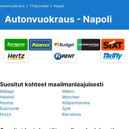
Autonvuokraus
Yhdysvallat
Napoli
Autonvuokraus - Napoli
Suositut kohteet maailmanlaajuisesti
Málaga
Milano
Helsinki
München
Rooma
Kööpenhamina
Dubrovnik
Split
Nizza
Barcelona