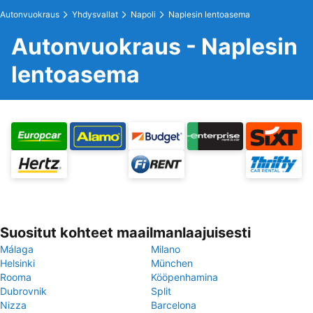
Autonvuokraus
Yhdysvallat
Napoli
Naplesin lentoasema
Autonvuokraus - Naplesin
lentoasema
Suositut kohteet maailmanlaajuisesti
Málaga
Milano
Helsinki
München
Rooma
Kööpenhamina
Dubrovnik
Split
Nizza
Barcelona