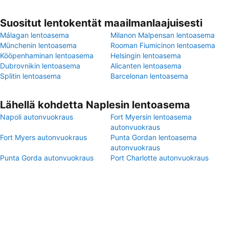
Suositut lentokentät maailmanlaajuisesti
Málagan lentoasema
Milanon Malpensan lentoasema
Münchenin lentoasema
Rooman Fiumicinon lentoasema
Kööpenhaminan lentoasema
Helsingin lentoasema
Dubrovnikin lentoasema
Alicanten lentoasema
Splitin lentoasema
Barcelonan lentoasema
Lähellä kohdetta Naplesin lentoasema
Napoli autonvuokraus
Fort Myersin lentoasema
autonvuokraus
Fort Myers autonvuokraus
Punta Gordan lentoasema
autonvuokraus
Punta Gorda autonvuokraus
Port Charlotte autonvuokraus