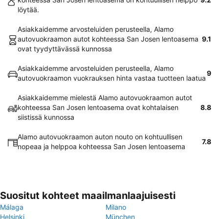
löytää.
Asiakkaidemme arvosteluiden perusteella, Alamo
autovuokraamon autot kohteessa San Josen lentoasema
9.1
ovat tyydyttävässä kunnossa
Asiakkaidemme arvosteluiden perusteella, Alamo
9
autovuokraamon vuokrauksen hinta vastaa tuotteen laatua
Asiakkaidemme mielestä Alamo autovuokraamon autot
kohteessa San Josen lentoasema ovat kohtalaisen
8.8
siistissä kunnossa
Alamo autovuokraamon auton nouto on kohtuullisen
7.8
nopeaa ja helppoa kohteessa San Josen lentoasema
Suositut kohteet maailmanlaajuisesti
Málaga
Milano
Helsinki
München