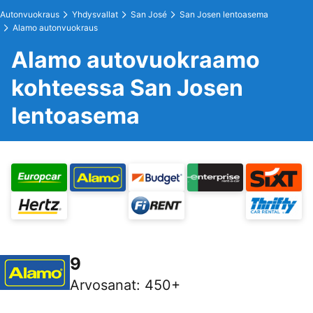
Autonvuokraus
Yhdysvallat
San José
San Josen lentoasema
Alamo autonvuokraus
Alamo autovuokraamo
kohteessa San Josen
lentoasema
9
Arvosanat
:
450+