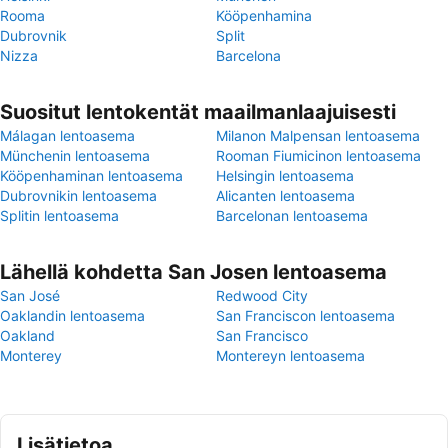
Rooma
Kööpenhamina
Dubrovnik
Split
Nizza
Barcelona
Suositut lentokentät maailmanlaajuisesti
Málagan lentoasema
Milanon Malpensan lentoasema
Münchenin lentoasema
Rooman Fiumicinon lentoasema
Kööpenhaminan lentoasema
Helsingin lentoasema
Dubrovnikin lentoasema
Alicanten lentoasema
Splitin lentoasema
Barcelonan lentoasema
Lähellä kohdetta San Josen lentoasema
San José
Redwood City
Oaklandin lentoasema
San Franciscon lentoasema
Oakland
San Francisco
Monterey
Montereyn lentoasema
Lisätietoa