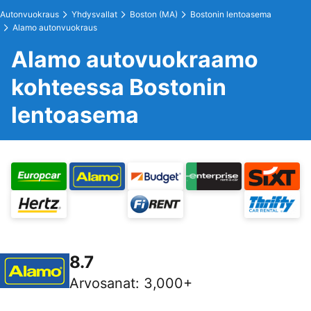
Autonvuokraus
Yhdysvallat
Boston (MA)
Bostonin lentoasema
Alamo autonvuokraus
Alamo autovuokraamo
kohteessa Bostonin
lentoasema
8.7
Arvosanat
:
3,000+