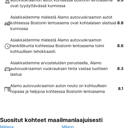
ovat tyydyttävässä kunnossa
Asiakkaidemme mielestä Alamo autovuokraamon autot
kohteessa Bostonin lentoasema ovat kohtalaisen siistissä
8.8
kunnossa
Asiakkaidemme mielestä Alamo autovuokraamon
henkilökunta kohteessa Bostonin lentoasema toimi
8.6
kohtuullisen tehokkaasti.
Asiakkaidemme arvosteluiden perusteella, Alamo
autovuokraamon vuokrauksen hinta vastaa tuotteen
8.3
laatua
Alamo autovuokraamon auton nouto on kohtuullisen
8.1
nopeaa ja helppoa kohteessa Bostonin lentoasema
Suositut kohteet maailmanlaajuisesti
Málaga
Milano