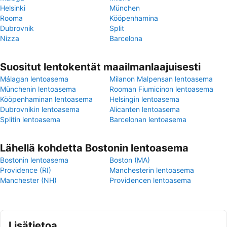
Helsinki
München
Rooma
Kööpenhamina
Dubrovnik
Split
Nizza
Barcelona
Suositut lentokentät maailmanlaajuisesti
Málagan lentoasema
Milanon Malpensan lentoasema
Münchenin lentoasema
Rooman Fiumicinon lentoasema
Kööpenhaminan lentoasema
Helsingin lentoasema
Dubrovnikin lentoasema
Alicanten lentoasema
Splitin lentoasema
Barcelonan lentoasema
Lähellä kohdetta Bostonin lentoasema
Bostonin lentoasema
Boston (MA)
Providence (RI)
Manchesterin lentoasema
Manchester (NH)
Providencen lentoasema
Lisätietoa