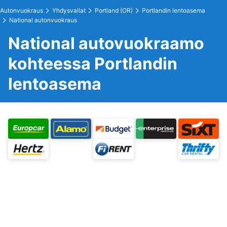
Autonvuokraus
Yhdysvallat
Portland (OR)
Portlandin lentoasema
National autonvuokraus
National autovuokraamo
kohteessa Portlandin
lentoasema