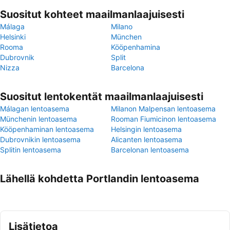
Suositut kohteet maailmanlaajuisesti
Málaga
Milano
Helsinki
München
Rooma
Kööpenhamina
Dubrovnik
Split
Nizza
Barcelona
Suositut lentokentät maailmanlaajuisesti
Málagan lentoasema
Milanon Malpensan lentoasema
Münchenin lentoasema
Rooman Fiumicinon lentoasema
Kööpenhaminan lentoasema
Helsingin lentoasema
Dubrovnikin lentoasema
Alicanten lentoasema
Splitin lentoasema
Barcelonan lentoasema
Lähellä kohdetta Portlandin lentoasema
Lisätietoa