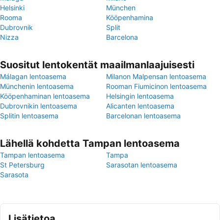
Helsinki
München
Rooma
Kööpenhamina
Dubrovnik
Split
Nizza
Barcelona
Suositut lentokentät maailmanlaajuisesti
Málagan lentoasema
Milanon Malpensan lentoasema
Münchenin lentoasema
Rooman Fiumicinon lentoasema
Kööpenhaminan lentoasema
Helsingin lentoasema
Dubrovnikin lentoasema
Alicanten lentoasema
Splitin lentoasema
Barcelonan lentoasema
Lähellä kohdetta Tampan lentoasema
Tampan lentoasema
Tampa
St Petersburg
Sarasotan lentoasema
Sarasota
Lisätietoa