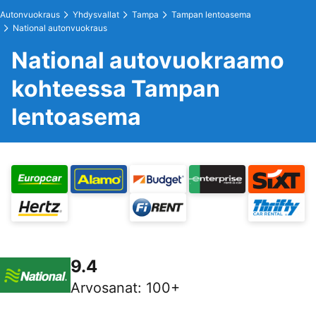
Autonvuokraus
Yhdysvallat
Tampa
Tampan lentoasema
National autonvuokraus
National autovuokraamo
kohteessa Tampan
lentoasema
9.4
Arvosanat
:
100+