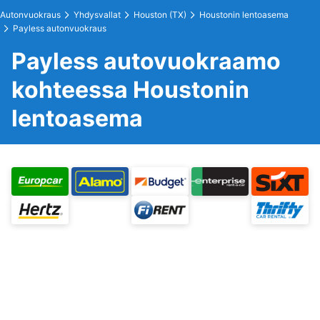
Autonvuokraus
Yhdysvallat
Houston (TX)
Houstonin lentoasema
Payless autonvuokraus
Payless autovuokraamo
kohteessa Houstonin
lentoasema