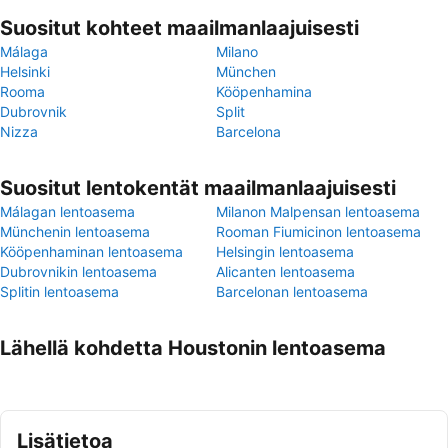
Suositut kohteet maailmanlaajuisesti
Málaga
Milano
Helsinki
München
Rooma
Kööpenhamina
Dubrovnik
Split
Nizza
Barcelona
Suositut lentokentät maailmanlaajuisesti
Málagan lentoasema
Milanon Malpensan lentoasema
Münchenin lentoasema
Rooman Fiumicinon lentoasema
Kööpenhaminan lentoasema
Helsingin lentoasema
Dubrovnikin lentoasema
Alicanten lentoasema
Splitin lentoasema
Barcelonan lentoasema
Lähellä kohdetta Houstonin lentoasema
Lisätietoa