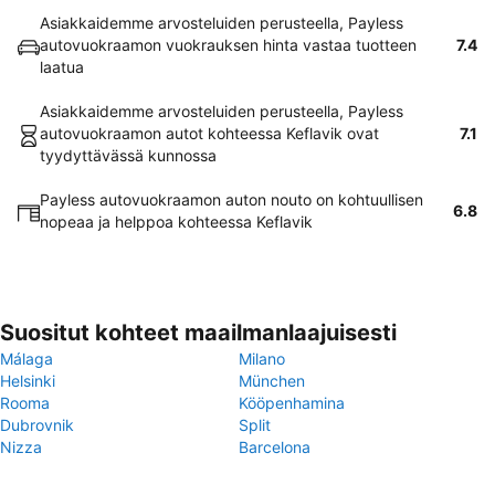
Asiakkaidemme arvosteluiden perusteella, Payless
autovuokraamon vuokrauksen hinta vastaa tuotteen
7.4
laatua
Asiakkaidemme arvosteluiden perusteella, Payless
autovuokraamon autot kohteessa Keflavik ovat
7.1
tyydyttävässä kunnossa
Payless autovuokraamon auton nouto on kohtuullisen
6.8
nopeaa ja helppoa kohteessa Keflavik
Suositut kohteet maailmanlaajuisesti
Málaga
Milano
Helsinki
München
Rooma
Kööpenhamina
Dubrovnik
Split
Nizza
Barcelona