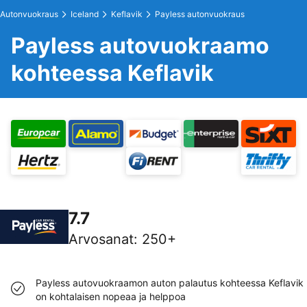
Autonvuokraus
Iceland
Keflavik
Payless autonvuokraus
Payless autovuokraamo
kohteessa Keflavik
7.7
Arvosanat
:
250+
Payless autovuokraamon auton palautus kohteessa Keflavik
on kohtalaisen nopeaa ja helppoa