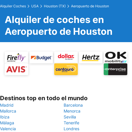
Alquiler Coches
USA
Houston (TX)
Aeropuerto de Houston
Alquiler de coches en
Aeropuerto de Houston
Destinos top en todo el mundo
Madrid
Barcelona
Mallorca
Menorca
Ibiza
Sevilla
Málaga
Tenerife
Valencia
Londres