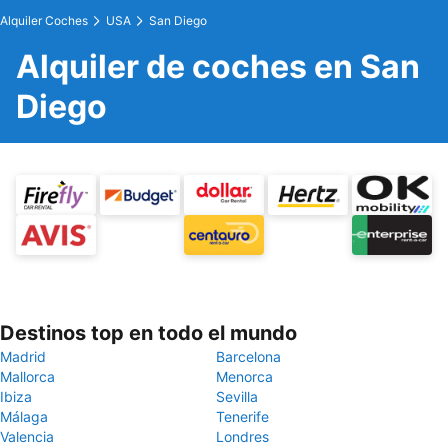
Alquiler Coches
USA
San Diego
Alquiler de coches en San
Diego
Destinos top en todo el mundo
Madrid
Barcelona
Mallorca
Menorca
Ibiza
Sevilla
Málaga
Tenerife
Valencia
Londres