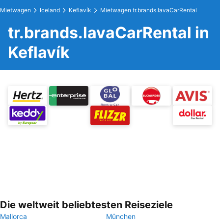
Mietwagen
Iceland
Keflavík
Mietwagen tr.brands.lavaCarRental
tr.brands.lavaCarRental in
Keflavík
Die weltweit beliebtesten Reiseziele
Mallorca
München