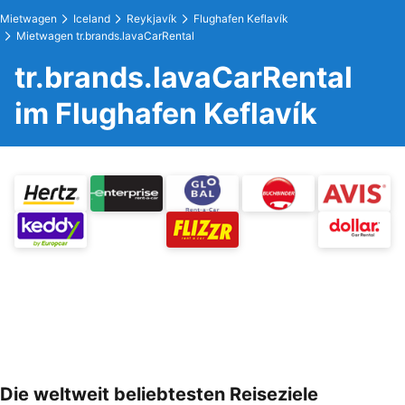
Mietwagen
Iceland
Reykjavík
Flughafen Keflavík
Mietwagen tr.brands.lavaCarRental
tr.brands.lavaCarRental
im Flughafen Keflavík
Die weltweit beliebtesten Reiseziele