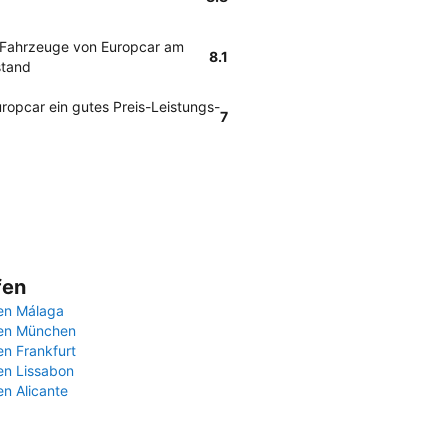
 Fahrzeuge von Europcar am
8.1
stand
opcar ein gutes Preis-Leistungs-
7
fen
en Málaga
fen München
en Frankfurt
en Lissabon
en Alicante