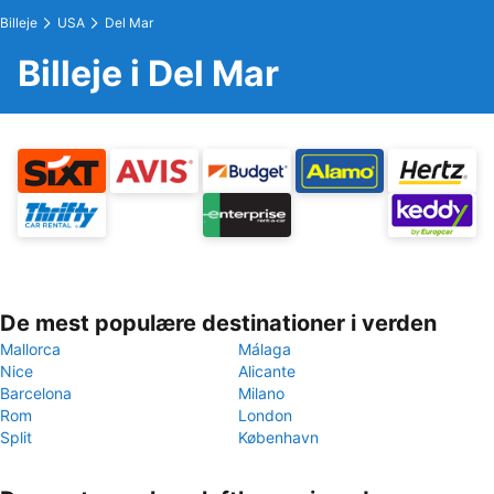
Billeje
USA
Del Mar
Billeje i Del Mar
De mest populære destinationer i verden
Mallorca
Málaga
Nice
Alicante
Barcelona
Milano
Rom
London
Split
København