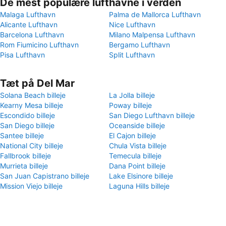
De mest populære lufthavne i verden
Malaga Lufthavn
Palma de Mallorca Lufthavn
Alicante Lufthavn
Nice Lufthavn
Barcelona Lufthavn
Milano Malpensa Lufthavn
Rom Fiumicino Lufthavn
Bergamo Lufthavn
Pisa Lufthavn
Split Lufthavn
Tæt på Del Mar
Solana Beach billeje
La Jolla billeje
Kearny Mesa billeje
Poway billeje
Escondido billeje
San Diego Lufthavn billeje
San Diego billeje
Oceanside billeje
Santee billeje
El Cajon billeje
National City billeje
Chula Vista billeje
Fallbrook billeje
Temecula billeje
Murrieta billeje
Dana Point billeje
San Juan Capistrano billeje
Lake Elsinore billeje
Mission Viejo billeje
Laguna Hills billeje