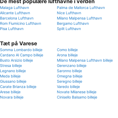
De mest populære lufthavne i verden
Malaga Lufthavn
Palma de Mallorca Lufthavn
Alicante Lufthavn
Nice Lufthavn
Barcelona Lufthavn
Milano Malpensa Lufthavn
Rom Fiumicino Lufthavn
Bergamo Lufthavn
Pisa Lufthavn
Split Lufthavn
Tæt på Varese
Somma Lombardo billeje
Como billeje
Cardano Al Campo billeje
Arona billeje
Busto Arsizio billeje
Milano Malpensa Lufthavn billeje
Stresa billeje
Gerenzano billeje
Legnano billeje
Saronno billeje
Meda billeje
Omegna billeje
Giussano billeje
Seregno billeje
Carate Brianza billeje
Varedo billeje
Arese billeje
Novate Milanese billeje
Novara billeje
Cinisello Balsamo billeje