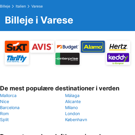
Billeje
Italien
Varese
Billeje i Varese
De mest populære destinationer i verden
Mallorca
Málaga
Nice
Alicante
Barcelona
Milano
Rom
London
Split
København