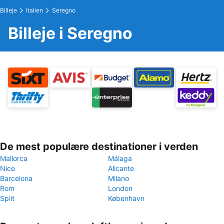
Billeje
Italien
Seregno
Billeje i Seregno
De mest populære destinationer i verden
Mallorca
Málaga
Nice
Alicante
Barcelona
Milano
Rom
London
Split
København