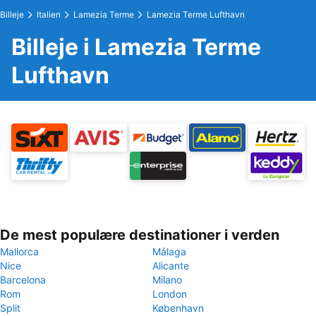
Billeje
Italien
Lamezia Terme
Lamezia Terme Lufthavn
Billeje i Lamezia Terme
Lufthavn
De mest populære destinationer i verden
Mallorca
Málaga
Nice
Alicante
Barcelona
Milano
Rom
London
Split
København