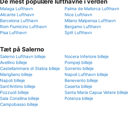
De mest populære lufthavne i verden
Malaga Lufthavn
Palma de Mallorca Lufthavn
Alicante Lufthavn
Nice Lufthavn
Barcelona Lufthavn
Milano Malpensa Lufthavn
Rom Fiumicino Lufthavn
Bergamo Lufthavn
Pisa Lufthavn
Split Lufthavn
Tæt på Salerno
Salerno Lufthavn billeje
Nocera Inferiore billeje
Avellino billeje
Pompeji billeje
Castellammare di Stabia billeje
Sorrento billeje
Marigliano billeje
Napoli Lufthavn billeje
Napoli billeje
Benevento billeje
Sant'Antimo billeje
Caserta billeje
Pozzuoli billeje
Santa Maria Capua Vetere billeje
Sala Consilina billeje
Potenza billeje
Campobasso billeje