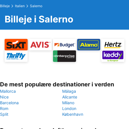
Billeje
Italien
Salerno
Billeje i Salerno
De mest populære destinationer i verden
Mallorca
Málaga
Nice
Alicante
Barcelona
Milano
Rom
London
Split
København