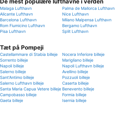
De mest populære lufthavne i verden
Malaga Lufthavn
Palma de Mallorca Lufthavn
Alicante Lufthavn
Nice Lufthavn
Barcelona Lufthavn
Milano Malpensa Lufthavn
Rom Fiumicino Lufthavn
Bergamo Lufthavn
Pisa Lufthavn
Split Lufthavn
Tæt på Pompeji
Castellammare di Stabia billeje
Nocera Inferiore billeje
Sorrento billeje
Marigliano billeje
Napoli billeje
Napoli Lufthavn billeje
Salerno billeje
Avellino billeje
Sant'Antimo billeje
Pozzuoli billeje
Salerno Lufthavn billeje
Caserta billeje
Santa Maria Capua Vetere billeje
Benevento billeje
Campobasso billeje
Formia billeje
Gaeta billeje
Isernia billeje