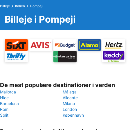
Billeje
Italien
Pompeji
Billeje i Pompeji
De mest populære destinationer i verden
Mallorca
Málaga
Nice
Alicante
Barcelona
Milano
Rom
London
Split
København