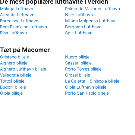
De mest populære lufthavne i verden
Malaga Lufthavn
Palma de Mallorca Lufthavn
Alicante Lufthavn
Nice Lufthavn
Barcelona Lufthavn
Milano Malpensa Lufthavn
Rom Fiumicino Lufthavn
Bergamo Lufthavn
Pisa Lufthavn
Split Lufthavn
Tæt på Macomer
Oristano billeje
Nuoro billeje
Alghero billeje
Sassari billeje
Alghero Lufthavn billeje
Porto Torres billeje
Valledoria billeje
Orosei billeje
Tortolì billeje
La Caletta – Siniscola billeje
Budoni billeje
Olbia Lufthavn billeje
Olbia billeje
Porto San Paolo billeje