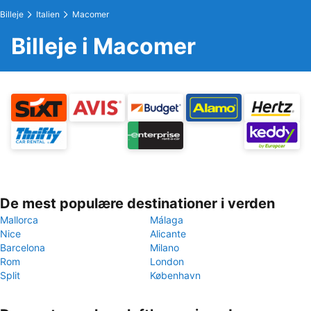
Billeje
Italien
Macomer
Billeje i Macomer
De mest populære destinationer i verden
Mallorca
Málaga
Nice
Alicante
Barcelona
Milano
Rom
London
Split
København