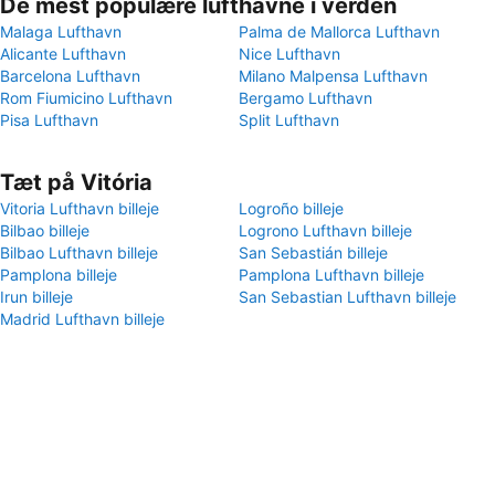
De mest populære lufthavne i verden
Malaga Lufthavn
Palma de Mallorca Lufthavn
Alicante Lufthavn
Nice Lufthavn
Barcelona Lufthavn
Milano Malpensa Lufthavn
Rom Fiumicino Lufthavn
Bergamo Lufthavn
Pisa Lufthavn
Split Lufthavn
Tæt på Vitória
Vitoria Lufthavn billeje
Logroño billeje
Bilbao billeje
Logrono Lufthavn billeje
Bilbao Lufthavn billeje
San Sebastián billeje
Pamplona billeje
Pamplona Lufthavn billeje
Irun billeje
San Sebastian Lufthavn billeje
Madrid Lufthavn billeje