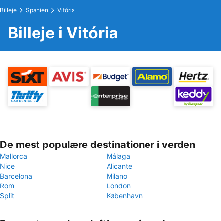
Billeje
Spanien
Vitória
Billeje i Vitória
De mest populære destinationer i verden
Mallorca
Málaga
Nice
Alicante
Barcelona
Milano
Rom
London
Split
København