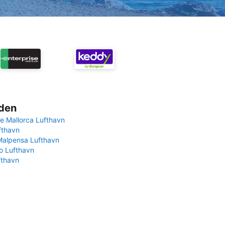
rden
e Mallorca Lufthavn
fthavn
Malpensa Lufthavn
 Lufthavn
fthavn