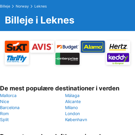
Billeje
Norway
Leknes
Billeje i Leknes
De mest populære destinationer i verden
Mallorca
Málaga
Nice
Alicante
Barcelona
Milano
Rom
London
Split
København