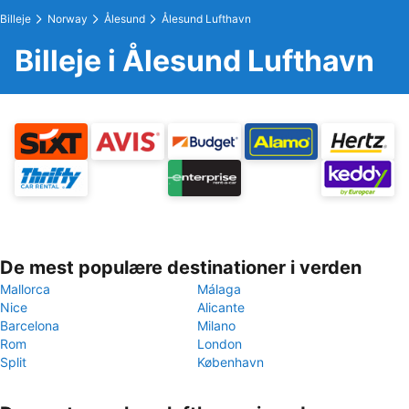
Billeje
Norway
Ålesund
Ålesund Lufthavn
Billeje i Ålesund Lufthavn
De mest populære destinationer i verden
Mallorca
Málaga
Nice
Alicante
Barcelona
Milano
Rom
London
Split
København