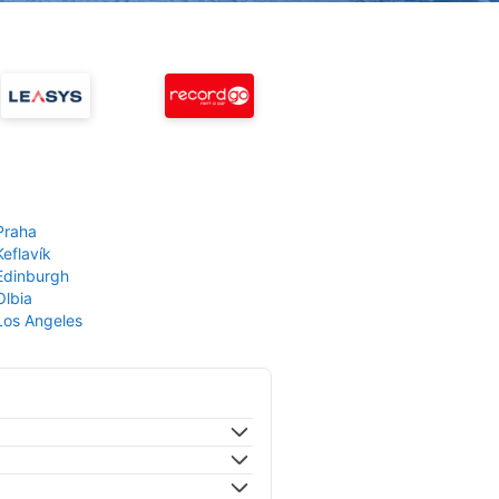
Praha
Keflavík
 Edinburgh
Olbia
 Los Angeles