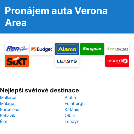
Pronájem auta Verona
Area
Nejlepší světové destinace
Mallorca
Praha
Málaga
Edinburgh
Barcelona
Katánie
Keflavík
Olbia
Řím
Londýn