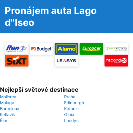
Pronájem auta Lago
d''Iseo
Nejlepší světové destinace
Mallorca
Praha
Málaga
Edinburgh
Barcelona
Katánie
Keflavík
Olbia
Řím
Londýn