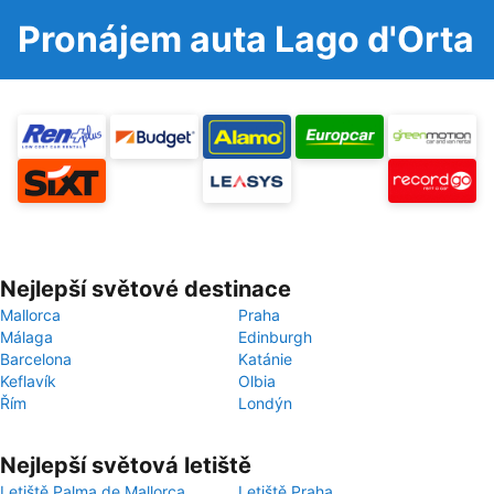
Pronájem auta Lago d'Orta
Nejlepší světové destinace
Mallorca
Praha
Málaga
Edinburgh
Barcelona
Katánie
Keflavík
Olbia
Řím
Londýn
Nejlepší světová letiště
Letiště Palma de Mallorca
Letiště Praha