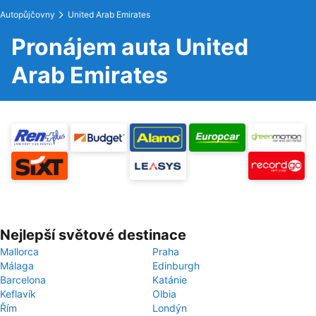
Autopůjčovny
United Arab Emirates
Pronájem auta United
Arab Emirates
Nejlepší světové destinace
Mallorca
Praha
Málaga
Edinburgh
Barcelona
Katánie
Keflavík
Olbia
Řím
Londýn