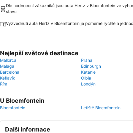
Dle hodnocení zákazníků jsou auta Hertz v Bloemfontein ve vyho
stavu
Vyzvednutí auta Hertz v Bloemfontein je poměrně rychlé a jedno
Nejlepší světové destinace
Mallorca
Praha
Málaga
Edinburgh
Barcelona
Katánie
Keflavík
Olbia
Řím
Londýn
U Bloemfontein
Bloemfontein
Letiště Bloemfontein
Další informace