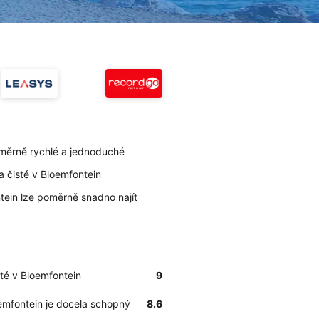
oměrně rychlé a jednoduché
la čisté v Bloemfontein
ntein lze poměrně snadno najít
sté v Bloemfontein
9
oemfontein je docela schopný
8.6