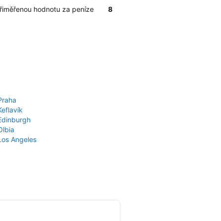
přiměřenou hodnotu za peníze
8
Praha
Keflavík
 Edinburgh
Olbia
 Los Angeles