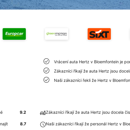
Vrácení auta Hertz v Bloemfontein je p
Zákazníci říkají že auta Hertz jsou doce
Naši zákazníci řekli že Hertz v Bloemfo
hé
9.2
Zákazníci říkají že auta Hertz jsou docela či
najít
8.7
Naši zákazníci říkají že personál Hertz v Bl