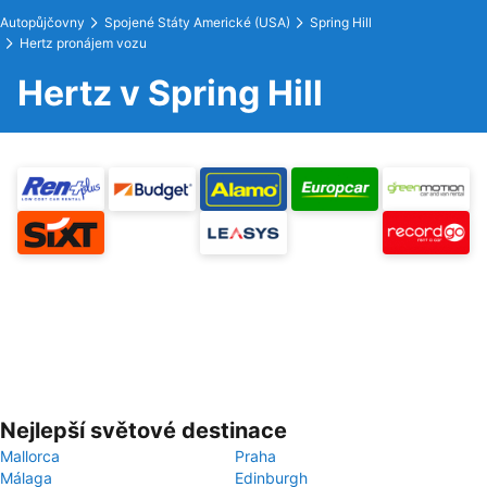
Autopůjčovny
Spojené Státy Americké (USA)
Spring Hill
Hertz pronájem vozu
Hertz v Spring Hill
Nejlepší světové destinace
Mallorca
Praha
Málaga
Edinburgh