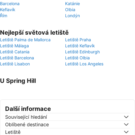
Barcelona
Katánie
Keflavík
Olbia
Řím
Londýn
Nejlepší světová letiště
Letiště Palma de Mallorca
Letiště Praha
Letiště Málaga
Letiště Keflavík
Letiště Catania
Letiště Edinburgh
Letiště Barcelona
Letiště Olbia
Letiště Lisabon
Letiště Los Angeles
U Spring Hill
Další informace
Související hledání
Oblíbené destinace
Letiště