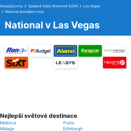
Autopůjčovny
Spojené Státy Americké (USA)
Las Vegas
National pronájem vozu
National v Las Vegas
Nejlepší světové destinace
Mallorca
Praha
Málaga
Edinburgh