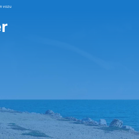
m vozu
r