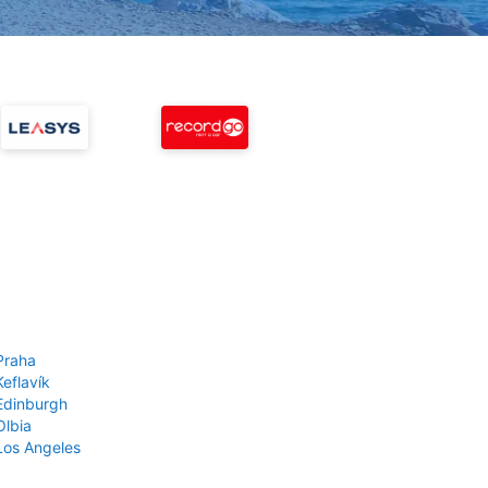
Praha
Keflavík
 Edinburgh
Olbia
 Los Angeles