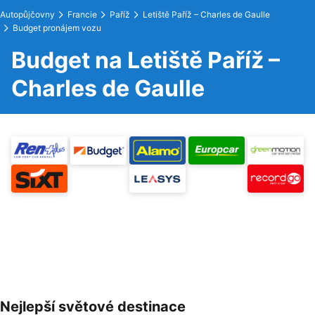
Autopůjčovny
Francie
Paříž
Letiště Paříž – Charles de Gaulle
Budget pronájem vozu
Budget na Letiště Paříž –
Charles de Gaulle
Nejlepší světové destinace