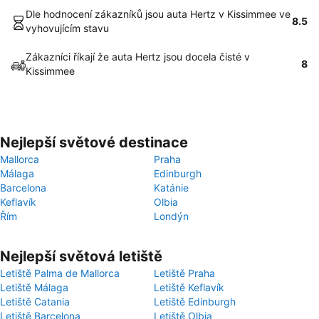
Dle hodnocení zákazníků jsou auta Hertz v Kissimmee ve
8.5
vyhovujícím stavu
Zákazníci říkají že auta Hertz jsou docela čisté v
8
Kissimmee
Nejlepší světové destinace
Mallorca
Praha
Málaga
Edinburgh
Barcelona
Katánie
Keflavík
Olbia
Řím
Londýn
Nejlepší světová letiště
Letiště Palma de Mallorca
Letiště Praha
Letiště Málaga
Letiště Keflavík
Letiště Catania
Letiště Edinburgh
Letiště Barcelona
Letiště Olbia