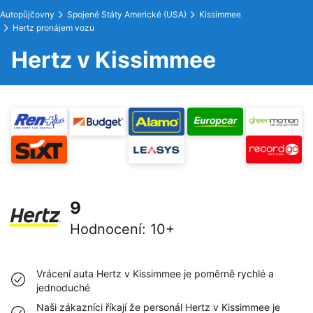
Autopůjčovny
Spojené Státy Americké (USA)
Kissimmee
Hertz pronájem vozu
Hertz v Kissimmee
9
Hodnocení
:
10+
Vrácení auta Hertz v Kissimmee je poměrně rychlé a
jednoduché
Naši zákazníci říkají že personál Hertz v Kissimmee je