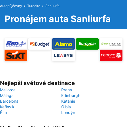
Autopůjčovny
Turecko
Sanliurfa
Pronájem auta Sanliurfa
Nejlepší světové destinace
Mallorca
Praha
Málaga
Edinburgh
Barcelona
Katánie
Keflavík
Olbia
Řím
Londýn