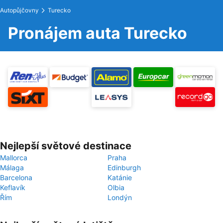
Autopůjčovny
Turecko
Pronájem auta Turecko
Nejlepší světové destinace
Mallorca
Praha
Málaga
Edinburgh
Barcelona
Katánie
Keflavík
Olbia
Řím
Londýn