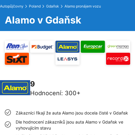
Autopůjčovny
Poland
Gdaňsk
Alamo pronájem vozu
Alamo v Gdaňsk
9
Hodnocení
:
300+
Zákazníci říkají že auta Alamo jsou docela čisté v Gdaňsk
Dle hodnocení zákazníků jsou auta Alamo v Gdaňsk ve
vyhovujícím stavu