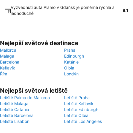
Vyzvednutí auta Alamo v Gdaňsk je poměrně rychlé a
8.1
jednoduché
Nejlepší světové destinace
Mallorca
Praha
Málaga
Edinburgh
Barcelona
Katánie
Keflavík
Olbia
Řím
Londýn
Nejlepší světová letiště
Letiště Palma de Mallorca
Letiště Praha
Letiště Málaga
Letiště Keflavík
Letiště Catania
Letiště Edinburgh
Letiště Barcelona
Letiště Olbia
Letiště Lisabon
Letiště Los Angeles