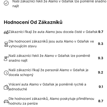
Naši zákazníci řekli že Alamo v Gdaňsk lze poměrně snadno
najít
Hodnocení Od Zákazníků
Zákazníci říkají že auta Alamo jsou docela čisté v Gdaňsk
9.7
Dle hodnocení zákazníků jsou auta Alamo v Gdaňsk ve
9.3
vyhovujícím stavu
Naši zákazníci řekli že Alamo v Gdaňsk lze poměrně
9.3
snadno najít
Naši zákazníci říkají že personál Alamo v Gdaňsk je
9.2
docela schopný
Vrácení auta Alamo v Gdaňsk je poměrně rychlé a
9.1
jednoduché
Dle hodnocení zákazníků, Alamo poskytuje přiměřenou
8.7
hodnotu za peníze