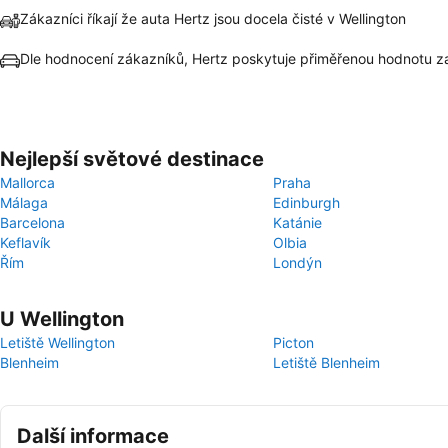
Zákazníci říkají že auta Hertz jsou docela čisté v Wellington
Dle hodnocení zákazníků, Hertz poskytuje přiměřenou hodnotu z
Nejlepší světové destinace
Mallorca
Praha
Málaga
Edinburgh
Barcelona
Katánie
Keflavík
Olbia
Řím
Londýn
U Wellington
Letiště Wellington
Picton
Blenheim
Letiště Blenheim
Další informace