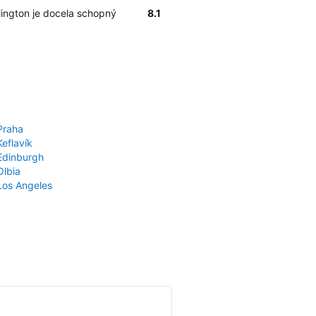
llington je docela schopný
8.1
Praha
Keflavík
 Edinburgh
Olbia
 Los Angeles