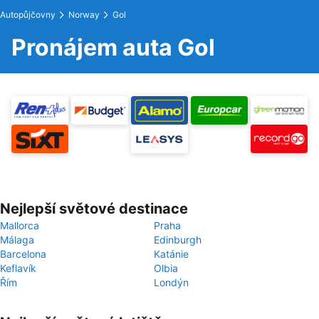
Autopůjčovny
Norway
Gol
Pronájem auta Gol
Nejlepší světové destinace
Mallorca
Praha
Málaga
Edinburgh
Barcelona
Katánie
Keflavík
Olbia
Řím
Londýn