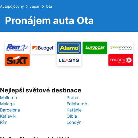
Autopůjčovny
Japan
Ota
Pronájem auta Ota
Nejlepší světové destinace
Mallorca
Praha
Málaga
Edinburgh
Barcelona
Katánie
Keflavík
Olbia
Řím
Londýn