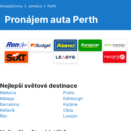
Autopůjčovny
Jamaica
Perth
Pronájem auta Perth
Nejlepší světové destinace
Mallorca
Praha
Málaga
Edinburgh
Barcelona
Katánie
Keflavík
Olbia
Řím
Londýn